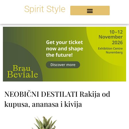
Skip
Spirit Style
to
content
NEOBIČNI DESTILATI Rakija od
kupusa, ananasa i kivija