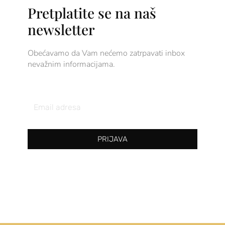
Pretplatite se na naš
newsletter
Obećavamo da Vam nećemo zatrpavati inbox
nevažnim informacijama.
Email
Address
PRIJAVA