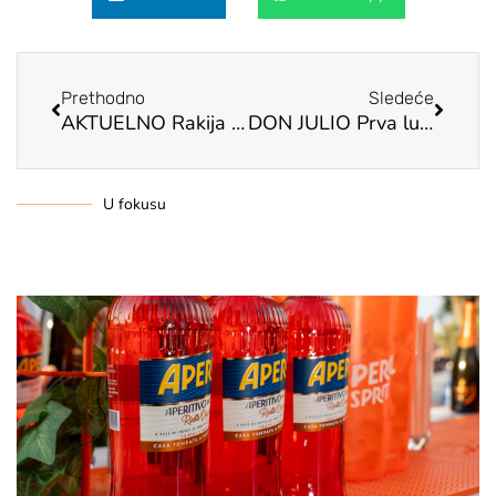
Prev
Next
Prethodno
Sledeće
AKTUELNO Rakija od divlje kruške postaje trend
DON JULIO Prva luksuzna tekila na svetu
U fokusu