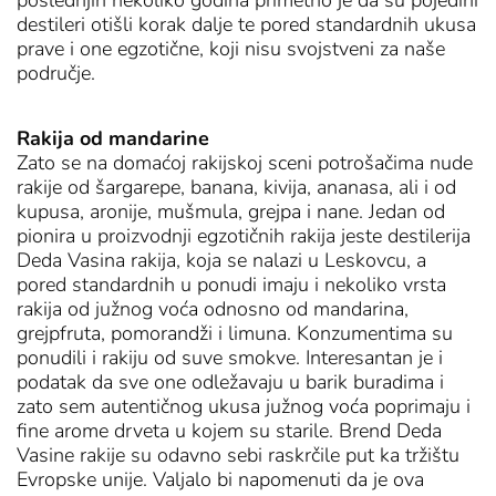
poslednjih nekoliko godina primetno je da su pojedini
destileri otišli korak dalje te pored standardnih ukusa
prave i one egzotične, koji nisu svojstveni za naše
područje.
Rakija od mandarine
Zato se na domaćoj rakijskoj sceni potrošačima nude
rakije od šargarepe, banana, kivija, ananasa, ali i od
kupusa, aronije, mušmula, grejpa i nane. Jedan od
pionira u proizvodnji egzotičnih rakija jeste destilerija
Deda Vasina rakija, koja se nalazi u Leskovcu, a
pored standardnih u ponudi imaju i nekoliko vrsta
rakija od južnog voća odnosno od mandarina,
grejpfruta, pomorandži i limuna. Konzumentima su
ponudili i rakiju od suve smokve. Interesantan je i
podatak da sve one odležavaju u barik buradima i
zato sem autentičnog ukusa južnog voća poprimaju i
fine arome drveta u kojem su starile. Brend Deda
Vasine rakije su odavno sebi raskrčile put ka tržištu
Evropske unije. Valjalo bi napomenuti da je ova