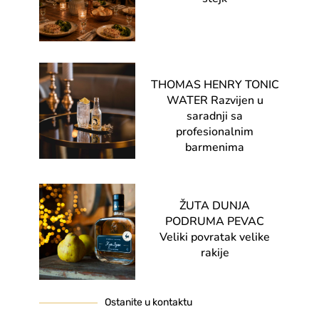
THOMAS HENRY TONIC
WATER Razvijen u
saradnji sa
profesionalnim
barmenima
ŽUTA DUNJA
PODRUMA PEVAC
Veliki povratak velike
rakije
Ostanite u kontaktu