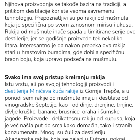
Njihova proizvodnja se takođe bazira na tradiciji, a
prilikom destilacije koriste veoma savremenu
tehnologiju. Prepoznatljivi su po rakiji od mušmula
koja je specifična po svom zanosnom mirisu i ukusu.
Rakija od mušmule inače spada u limitirane serije ove
destilerije, jer se godišnje proizvede tek nekoliko
litara. Interesantno je da nakon prepeka ova rakija
stari u hrastovim buradima, gde dobija specifičnu
braon boju, koja upravo podseća na mušmulu.
Svako ima svoj pristup kreiranju rakija
Istu vrstu, ali po svojoj tehnologiji proizvodi i
destilerija Minićeva kuća rakije
iz Gornje Trepče, a u
ponudi sem rakije od mušmule imaju i destilate od
vinogradske šeptelije, kao i od dinje, drenjine, trnjine,
divlje kruške, banane, brusnice, oraha i šumske
jagode. Proizvode i delikatesnu rakiju od kupusa, koja
je već našla put do srca kako domaćih, tako i stranih
konzumenata. Mnogi su čuli za destileriju
Akademska rakija, koja se nalazi u Futogu, pokraj