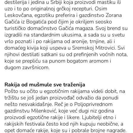
destilerija i jedina u Srbiji koja proizvodi mastiku ili
uzo i to po originalnoj grčkoj recepturi. Osim
Leskovčana, egzotiku preferira i gazdinstvo Zorana
Gačića iz Bogatića pod čijim je okriljem seosko
turističko domaćinstvo Gačića magaza. Svoj brend su
izgradili na standardnim ukusima, a sada su u svetu
vrlo poznati i po rakijama od aronije, trnjine, ali i
domaćeg kivija koji uspeva u Sremskoj Mitrovici. Svi
njihovi destilati satkani su od prefinjenih voćnih nota,
koje se prepliću sa punom bogatom aromom i
dugom završnicom.
Rakija od mušmule sve traženija
Pošto su očito u egzotičnim rakijama videli dobit, na
tržištu se još jedan proizvođač odvažio da ponudi
nešto nesvakidašnje. Reč je o Poljoprivrednom
gazdinstvu Milenković, koje već dugi niz godina
proizvodi egzotične rakije i likere. Ljubitelji etno i
rakijskih festivala često kod njih kupuju neobične, a
opet domaće rakije, koje su i pobrale brojne nagrade.