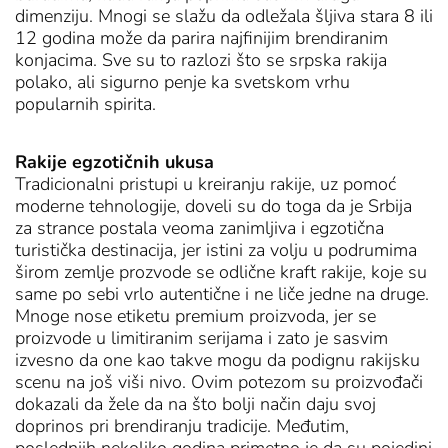
dimenziju. Mnogi se slažu da odležala šljiva stara 8 ili
12 godina može da parira najfinijim brendiranim
konjacima. Sve su to razlozi što se srpska rakija
polako, ali sigurno penje ka svetskom vrhu
popularnih spirita.
Rakije egzotičnih ukusa
Tradicionalni pristupi u kreiranju rakije, uz pomoć
moderne tehnologije, doveli su do toga da je Srbija
za strance postala veoma zanimljiva i egzotična
turistička destinacija, jer istini za volju u podrumima
širom zemlje prozvode se odlične kraft rakije, koje su
same po sebi vrlo autentične i ne liče jedne na druge.
Mnoge nose etiketu premium proizvoda, jer se
proizvode u limitiranim serijama i zato je sasvim
izvesno da one kao takve mogu da podignu rakijsku
scenu na još viši nivo. Ovim potezom su proizvođači
dokazali da žele da na što bolji način daju svoj
doprinos pri brendiranju tradicije. Međutim,