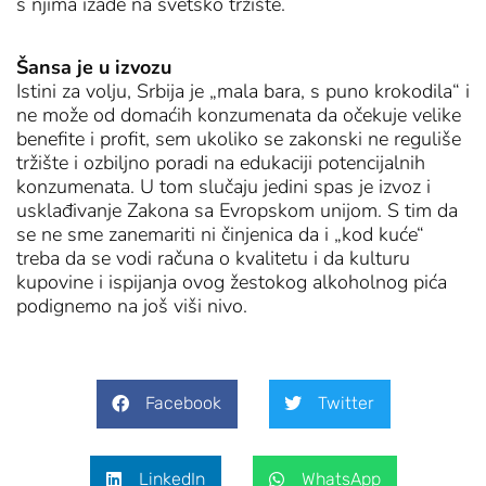
s njima izađe na svetsko tržište.
Šansa je u izvozu
Istini za volju, Srbija je „mala bara, s puno krokodila“ i
ne može od domaćih konzumenata da očekuje velike
benefite i profit, sem ukoliko se zakonski ne reguliše
tržište i ozbiljno poradi na edukaciji potencijalnih
konzumenata. U tom slučaju jedini spas je izvoz i
usklađivanje Zakona sa Evropskom unijom. S tim da
se ne sme zanemariti ni činjenica da i „kod kuće“
treba da se vodi računa o kvalitetu i da kulturu
kupovine i ispijanja ovog žestokog alkoholnog pića
podignemo na još viši nivo.
Facebook
Twitter
LinkedIn
WhatsApp