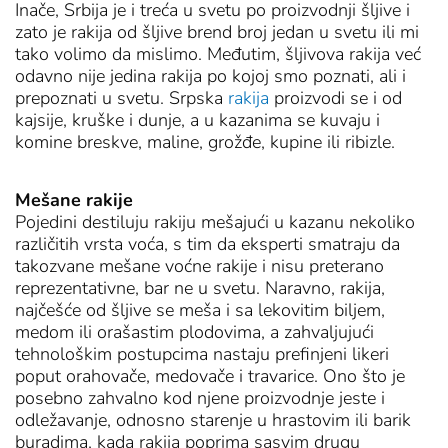
Inače, Srbija je i treća u svetu po proizvodnji šljive i
zato je rakija od šljive brend broj jedan u svetu ili mi
tako volimo da mislimo. Međutim, šljivova rakija već
odavno nije jedina rakija po kojoj smo poznati, ali i
prepoznati u svetu. Srpska
rakija
proizvodi se i od
kajsije, kruške i dunje, a u kazanima se kuvaju i
komine breskve, maline, grožđe, kupine ili ribizle.
Mešane rakije
Pojedini destiluju rakiju mešajući u kazanu nekoliko
različitih vrsta voća, s tim da eksperti smatraju da
takozvane mešane voćne rakije i nisu preterano
reprezentativne, bar ne u svetu. Naravno, rakija,
najčešće od šljive se meša i sa lekovitim biljem,
medom ili orašastim plodovima, a zahvaljujući
tehnološkim postupcima nastaju prefinjeni likeri
poput orahovače, medovače i travarice. Ono što je
posebno zahvalno kod njene proizvodnje jeste i
odležavanje, odnosno starenje u hrastovim ili barik
buradima, kada rakija poprima sasvim drugu