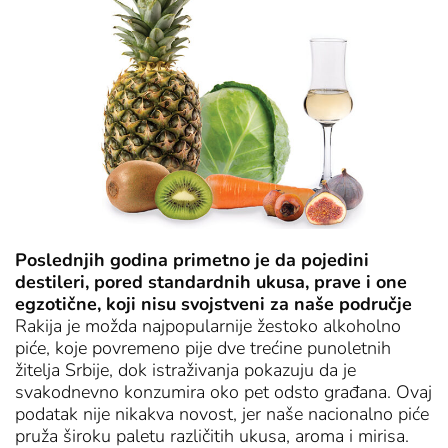
Poslednjih godina primetno je da pojedini
destileri, pored standardnih ukusa, prave i one
egzotične,
koji nisu svojstveni za naše područje
Rakija je možda najpopularnije žestoko alkoholno
piće, koje povremeno pije dve trećine punoletnih
žitelja Srbije, dok istraživanja pokazuju da je
svakodnevno konzumira oko pet odsto građana. Ovaj
podatak nije nikakva novost, jer naše nacionalno piće
pruža široku paletu različitih ukusa, aroma i mirisa.