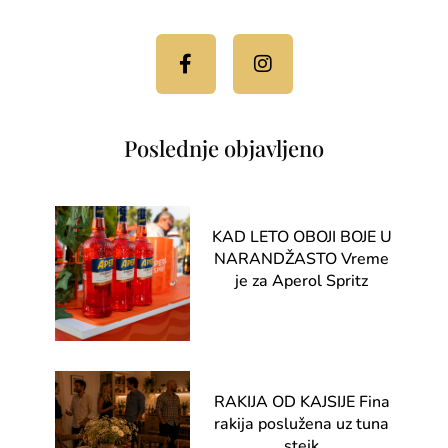
Facebook-
Instagram
f
Poslednje objavljeno
KAD LETO OBOJI BOJE U
NARANDŽASTO Vreme
je za Aperol Spritz
RAKIJA OD KAJSIJE Fina
rakija poslužena uz tuna
stejk