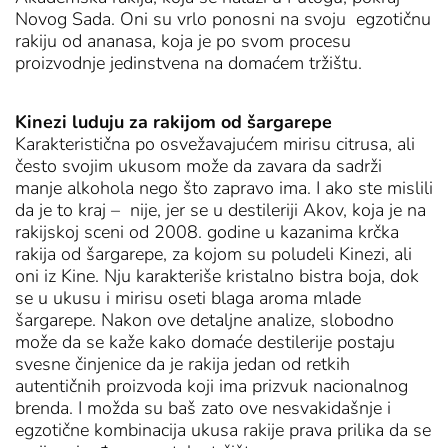
Novog Sada. Oni su vrlo ponosni na svoju egzotičnu
rakiju od ananasa, koja je po svom procesu
proizvodnje jedinstvena na domaćem tržištu.
Kinezi luduju za rakijom od šargarepe
Karakteristična po osvežavajućem mirisu citrusa, ali
često svojim ukusom može da zavara da sadrži
manje alkohola nego što zapravo ima. I ako ste mislili
da je to kraj – nije, jer se u destileriji Akov, koja je na
rakijskoj sceni od 2008. godine u kazanima krčka
rakija od šargarepe, za kojom su poludeli Kinezi, ali
oni iz Kine. Nju karakteriše kristalno bistra boja, dok
se u ukusu i mirisu oseti blaga aroma mlade
šargarepe. Nakon ove detaljne analize, slobodno
može da se kaže kako domaće destilerije postaju
svesne činjenice da je rakija jedan od retkih
autentičnih proizvoda koji ima prizvuk nacionalnog
brenda. I možda su baš zato ove nesvakidašnje i
egzotične kombinacija ukusa rakije prava prilika da se