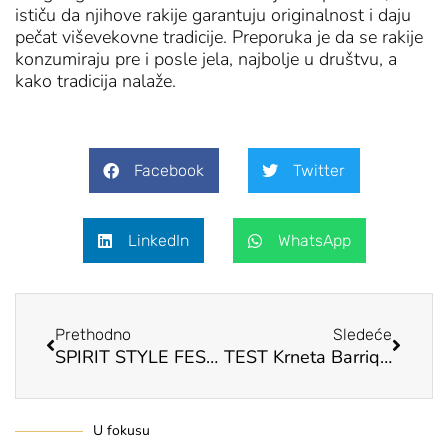
ističu da njihove rakije garantuju originalnost i daju
pečat viševekovne tradicije. Preporuka je da se rakije
konzumiraju pre i posle jela, najbolje u društvu, a
kako tradicija nalaže.
Facebook
Twitter
LinkedIn
WhatsApp
Prev
Next
Prethodno
Sledeće
SPIRIT STYLE FESTIVAL Mi okupljamo najbolje
TEST Krneta Barrique dunja VS Pruna Single Barrel dunja
U fokusu