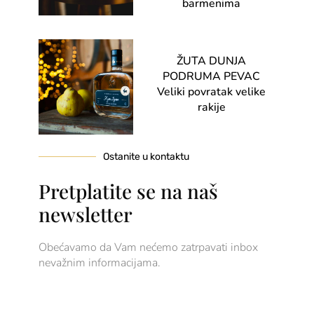
barmenima
ŽUTA DUNJA
PODRUMA PEVAC
Veliki povratak velike
rakije
Ostanite u kontaktu
Pretplatite se na naš
newsletter
Obećavamo da Vam nećemo zatrpavati inbox
nevažnim informacijama.
Email