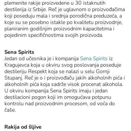
plemenite rakije proizvedene u 30 istaknutih
destilerija iz Srbije. Reč je uglavnom o proizvođačima
koji poseduju mala i srednja porodična preduzeća, a
koje su se posebno istakle po kvalitetu proizvodnje,
planiranim godišnjim proizvodnim kapacitetima i
pojedinim specifičnostima svojih proizvoda.
Sena Spirits
Jedan od učesnika je i kompanija
Sena Spirits
iz
Kragujevca koja u okviru svog poslovanja poseduje
destileriju Respekt koja se nalazi u selu Gornji
Stupanj. Reč je o i proizvođaču jakih alkoholnih pića i
alkoholnih pića koja sadrže visok procenat alkohola.
U okviru kompanija Sena Spirits imaju i jedan
destilacioni pogon koji im omogućava potpunu
kontrolu nad proizvodnim procesom, od voća do
čaše.
Rakija od šljive