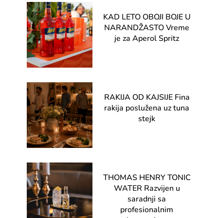
KAD LETO OBOJI BOJE U
NARANDŽASTO Vreme
je za Aperol Spritz
RAKIJA OD KAJSIJE Fina
rakija poslužena uz tuna
stejk
THOMAS HENRY TONIC
WATER Razvijen u
saradnji sa
profesionalnim