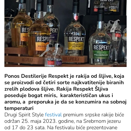
Ponos Destilerije Respekt je rakija od šljive, koja
se proizvodi od četiri sorte najkvatitenije biranih
zrelih plodova šljive. Rakija Respekt Šljiva
poseduje bogat miris, karakterističan ukus i
aromu, a preporuka je da se konzumira na sobnoj
temperaturi
Drugi Spirit Style
festival
premium srpske rakije biće
održan 25. maja 2023. godine, na Srebrnom jezeru
od 17 do 23 sata. Na festivalu biće prezentovane