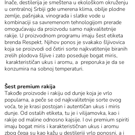
Inače, destilerija je smeštena u ekološkom okruženju
u centralnoj Srbiji gde umerena klima, obilje plodne
zemlje, pašnjaka, vinograda i slatke vode u
kombinaciji sa savremenom tehnologijom prerade
omogućavaju da proizvodu samo najkvalitetnije
rakije. U proizvodnom programu imaju šest etiketa
brenda Respekt. Njihov ponos je svakako šljivovica
koja se proizvodi od četiri sorte najkvatitenije biranih
zrelih plodova šljive i zato poseduje bogat miris,
karakterističan ukus i aromu, a preporuka je da se
konzumira na sobnoj temperaturi.
Šest premium rakija
Takođe proizvode i rakiju od dunje koja je vrlo
popularna, a peče se od najkvalitetnije sorte ovog
voća, te je krasi postojan i autentičan ukus i miris
dunje. Od ostalih etiketa, tu je i vilijamovka, kao i
rakije od maline odnosno kajsije. I ovi premium spiriti
imaju bogat miris i karakterističnan ukus i aromu
zbog čega su kao kažu u destileriji vrlo ponosni, a i