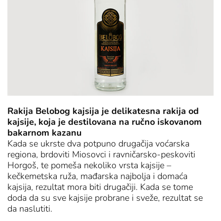
Rakija Belobog kajsija je delikatesna rakija od
kajsije, koja je destilovana na ručno iskovanom
bakarnom kazanu
Kada se ukrste dva potpuno drugačija voćarska
regiona, brdoviti Miosovci i ravničarsko-peskoviti
Horgoš, te pomeša nekoliko vrsta kajsije –
kečkemetska ruža, mađarska najbolja i domaća
kajsija, rezultat mora biti drugačiji. Kada se tome
doda da su sve kajsije probrane i sveže, rezultat se
da naslutiti.