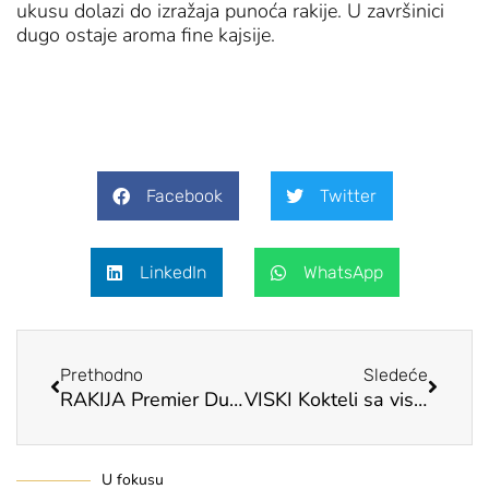
ukusu dolazi do izražaja punoća rakije. U završinici
dugo ostaje aroma fine kajsije.
Facebook
Twitter
LinkedIn
WhatsApp
Prev
Next
Prethodno
Sledeće
RAKIJA Premier Dunja
VISKI Kokteli sa viskijem
U fokusu