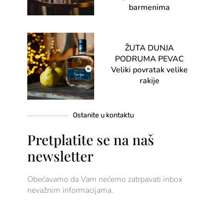
barmenima
ŽUTA DUNJA
PODRUMA PEVAC
Veliki povratak velike
rakije
Ostanite u kontaktu
Pretplatite se na naš
newsletter
Obećavamo da Vam nećemo zatrpavati inbox
nevažnim informacijama.