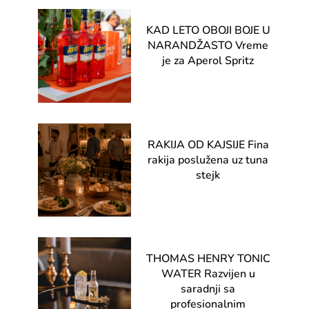
KAD LETO OBOJI BOJE U
NARANDŽASTO Vreme
je za Aperol Spritz
RAKIJA OD KAJSIJE Fina
rakija poslužena uz tuna
stejk
THOMAS HENRY TONIC
WATER Razvijen u
saradnji sa
profesionalnim