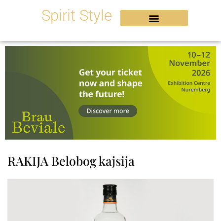
Skip
Spirit Style
to
content
RAKIJA Belobog kajsija