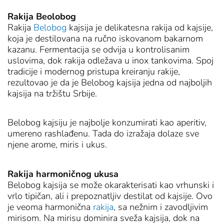
Rakija Beolobog
Rakija
Belobog
kajsija je delikatesna rakija od kajsije,
koja je destilovana na ručno iskovanom bakarnom
kazanu. Fermentacija se odvija u kontrolisanim
uslovima, dok rakija odležava u inox tankovima. Spoj
tradicije i modernog pristupa kreiranju rakije,
rezultovao je da je Belobog kajsija jedna od najboljih
kajsija na tržištu Srbije.
Belobog kajsiju je najbolje konzumirati kao aperitiv,
umereno rashlađenu. Tada do izražaja dolaze sve
njene arome, miris i ukus.
Rakija harmoničnog ukusa
Belobog kajsija se može okarakterisati kao vrhunski i
vrlo tipičan, ali i prepoznatljiv destilat od kajsije. Ovo
je veoma harmonična
rakija
, sa nežnim i zavodljivim
mirisom. Na mirisu dominira sveža kajsija, dok na