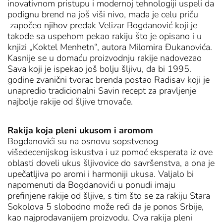
inovativnom pristupu i modernoj tehnologiji uspeli da
podignu brend na još viši nivo, mada je celu priču
započeo njihov predak Velizar Bogdanović koji je
takođe sa uspehom pekao rakiju što je opisano i u
knjizi „Koktel Menhetn“, autora Milomira Đukanovića.
Kasnije se u domaću proizvodnju rakije nadovezao
Sava koji je ispekao još bolju šljivu, da bi 1995.
godine zvanični tvorac brenda postao Radisav koji je
unapredio tradicionalni Savin recept za pravljenje
najbolje rakije od šljive trnovače.
Rakija koja pleni ukusom i aromom
Bogdanovići su na osnovu sopstvenog
višedecenijskog iskustva i uz pomoć eksperata iz ove
oblasti doveli ukus šljivovice do savršenstva, a ona je
upečatljiva po aromi i harmoniji ukusa. Valjalo bi
napomenuti da Bogdanovići u ponudi imaju
prefinjene rakije od šljive, s tim što se za rakiju Stara
Sokolova 5 slobodno može reći da je ponos Srbije,
kao najprodavanijem proizvodu. Ova rakija pleni