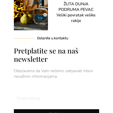
ŽUTA DUNJA
PODRUMA PEVAC
Veliki povratak velike
rakije
Ostanite u kontaktu
Pretplatite se na naš
newsletter
Obećavamo da Vam nećemo zatrpavati inbox
nevažnim informacijama.
Email
Address