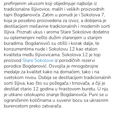
prefinjenim ukusom koji objedinjuje najbolje iz
tradicionalne šljivovice, malih i velikih proizvodnih
tajni Bogdanovića. Zatim u ponudi je i Sokolova 7,
koja je posebno proizvedena za izvoz, a dobijena je
destilacijom mešavine tradicionalnih i modernih sorti
šljiva. Poznati ukus i aroma Stare Sokolove dodatno
su oplemenjeni nešto dužim starenjem u starijim
buradima. Bogdanovići su otišli i korak dalje, te
konzumentima nude i Sokolovu 12 kao etalon
kvaliteta među šljivovicama. Sokolova 12 je top
proizvod
Stare Sokolove
iz porodičnih rezervi
porodice Bogdanović. Osvojila je mnogobrojne
medalje za kvalitet kako na domaćem, tako i na
svetskom nivou. Dobija se destilacijom tradicionalnih
sorti šljiva, kao što su požegača i trnovača, a čiji je
destilat stario 12 godina u hrastovom buretu. U nju
je utkano celokupno znanje Bogdanovića. Puni se u
ograničenim količinama u suvenir bocu sa ukrasnim
burencetom preko zatvarača.