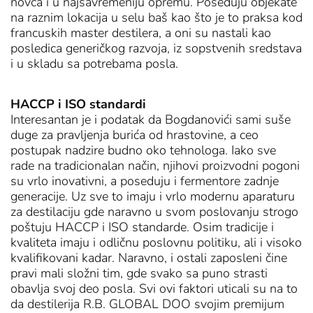
novca i u najsavremeniju opremu. Poseduju objekate
na raznim lokacija u selu baš kao što je to praksa kod
francuskih master destilera, a oni su nastali kao
posledica generičkog razvoja, iz sopstvenih sredstava
i u skladu sa potrebama posla.
HACCP i ISO standardi
Interesantan je i podatak da Bogdanovići sami suše
duge za pravljenja burića od hrastovine, a ceo
postupak nadzire budno oko tehnologa. Iako sve
rade na tradicionalan način, njihovi proizvodni pogoni
su vrlo inovativni, a poseduju i fermentore zadnje
generacije. Uz sve to imaju i vrlo modernu aparaturu
za destilaciju gde naravno u svom poslovanju strogo
poštuju HACCP i ISO standarde. Osim tradicije i
kvaliteta imaju i odličnu poslovnu politiku, ali i visoko
kvalifikovani kadar. Naravno, i ostali zaposleni čine
pravi mali složni tim, gde svako sa puno strasti
obavlja svoj deo posla. Svi ovi faktori uticali su na to
da destilerija R.B. GLOBAL DOO svojim premijum