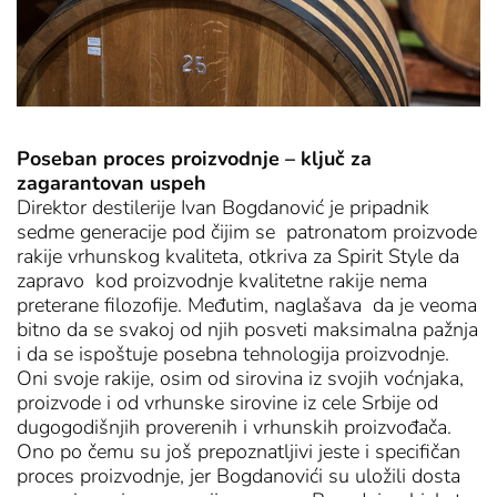
Poseban proces proizvodnje – ključ za
zagarantovan uspeh
Direktor destilerije Ivan Bogdanović je pripadnik
sedme generacije pod čijim se patronatom proizvode
rakije vrhunskog kvaliteta, otkriva za Spirit Style da
zapravo kod proizvodnje kvalitetne rakije nema
preterane filozofije. Međutim, naglašava da je veoma
bitno da se svakoj od njih posveti maksimalna pažnja
i da se ispoštuje posebna tehnologija proizvodnje.
Oni svoje rakije, osim od sirovina iz svojih voćnjaka,
proizvode i od vrhunske sirovine iz cele Srbije od
dugogodišnjih proverenih i vrhunskih proizvođača.
Ono po čemu su još prepoznatljivi jeste i specifičan
proces proizvodnje, jer Bogdanovići su uložili dosta