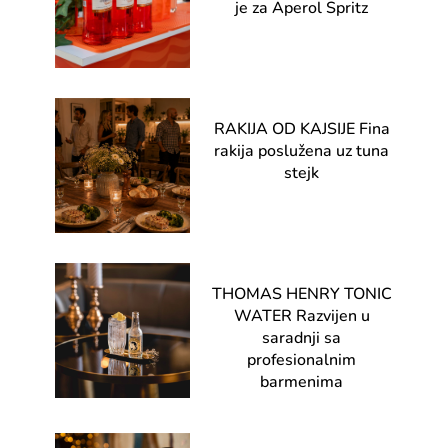
je za Aperol Spritz
RAKIJA OD KAJSIJE Fina
rakija poslužena uz tuna
stejk
THOMAS HENRY TONIC
WATER Razvijen u
saradnji sa
profesionalnim
barmenima