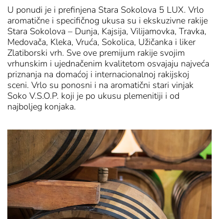
U ponudi je i prefinjena Stara Sokolova 5 LUX. Vrlo
aromatične i specifičnog ukusa su i ekskuzivne rakije
Stara Sokolova – Dunja, Kajsija, Vilijamovka, Travka,
Medovača, Kleka, Vruća, Sokolica, Užičanka i liker
Zlatiborski vrh. Sve ove premijum rakije svojim
vrhunskim i ujednačenim kvalitetom osvajaju najveća
priznanja na domaćoj i internacionalnoj rakijskoj
sceni. Vrlo su ponosni i na aromatični stari vinjak
Soko V.S.O.P. koji je po ukusu plemenitiji i od
najboljeg konjaka.