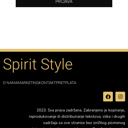
PRIJAVA
Spirit Style
O NAMA
MARKETING
KONTAKT
PRETPLATA
F
I
a
n
c
s
e
t
2023. Sva prava zadržana. Zabranjeno je kopiranje,
b
a
reprodukovanje ili distribuiranje tekstova, slika i drugih
o
g
o
r
sadržaja sa ove stranice bez izričitog pismenog
k
a