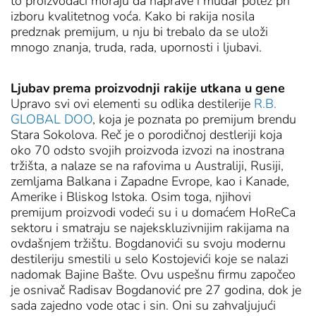
to proizvođači moraju da naprave i mudar potez pri
izboru kvalitetnog voća. Kako bi rakija nosila
predznak premijum, u nju bi trebalo da se uloži
mnogo znanja, truda, rada, upornosti i ljubavi.
Ljubav prema proizvodnji rakije utkana u gene
Upravo svi ovi elementi su odlika destilerije
R.B.
GLOBAL DOO
, koja je poznata po premijum brendu
Stara Sokolova. Reč je o porodičnoj destleriji koja
oko 70 odsto svojih proizvoda izvozi na inostrana
tržišta, a nalaze se na rafovima u Australiji, Rusiji,
zemljama Balkana i Zapadne Evrope, kao i Kanade,
Amerike i Bliskog Istoka. Osim toga, njihovi
premijum proizvodi vodeći su i u domaćem HoReCa
sektoru i smatraju se najekskluzivnijim rakijama na
ovdašnjem tržištu. Bogdanovići su svoju modernu
destileriju smestili u selo Kostojevići koje se nalazi
nadomak Bajine Bašte. Ovu uspešnu firmu započeo
je osnivač Radisav Bogdanović pre 27 godina, dok je
sada zajedno vode otac i sin. Oni su zahvaljujući