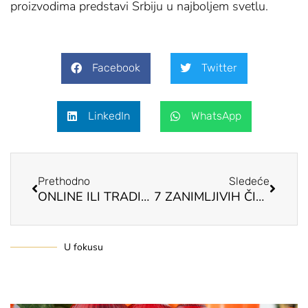
proizvodima predstavi Srbiju u najboljem svetlu.
Facebook
Twitter
LinkedIn
WhatsApp
Prev
Next
Prethodno
Sledeće
ONLINE ILI TRADICIONALNA KUPOVINA Da li štedimo promenom navika
7 ZANIMLJIVIH ČINJENICA O TEKILI Ovo sigurno niste znali
U fokusu