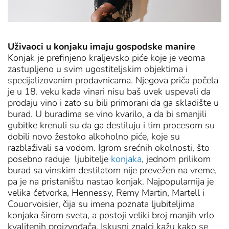
Uživaoci u konjaku imaju gospodske manire
Konjak je prefinjeno kraljevsko piće koje je veoma
zastupljeno u svim ugostiteljskim objektima i
specijalizovanim prodavnicama. Njegova priča počela
je u 18. veku kada vinari nisu baš uvek uspevali da
prodaju vino i zato su bili primorani da ga skladište u
burad. U buradima se vino kvarilo, a da bi smanjili
gubitke krenuli su da ga destiluju i tim procesom su
dobili novo žestoko alkoholno piće, koje su
razblaživali sa vodom. Igrom srećnih okolnosti, što
posebno raduje ljubitelje
konjaka
, jednom prilikom
burad sa vinskim destilatom nije prevežen na vreme,
pa je na pristaništu nastao konjak. Najpopularnija je
velika četvorka, Hennessy, Remy Martin, Martell i
Couorvoisier, čija su imena poznata ljubiteljima
konjaka širom sveta, a postoji veliki broj manjih vrlo
kvalitenih proizvođača. Iskusni znalci kažu kako se