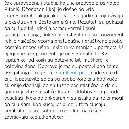
čak sprovedena i studija koju je predvodio psiholog
Piter K. Džonason i koji je došao do vrlo
interesantnih zaključaka u vezi sa ljudima koji uživaju
u ekskluzivnim žestokim pićima. Rezultati su pokazali
da su ljubitelji viskija samouvereni i puni
samopouzdanja, dok se ispostavilo da su konzumenti
rakije najčešće veoma pristupačne i društvene osobe,
pomalo neposlušne i sklone ka menjanju partnera. U
njegovom eksperimentu je učestvovalo 1.232
ispitanika, od kojih su polovina bili muškarci, a
polovina žene. Dobrovoljcima su postavljana samo
dva pitanja – ko je im je
omiljeno piće
, i gde vole da
piju. Ispostavilo se da su osobe koje piju kod kuće
sklonije deprisiji, da su tužne pesimistične, a da su
ljudi koji izlaze u kafiće, kafane i klubove po prirodi
veseljaci. Neki od anketiranih su istakli da ne bi mogli
da piju sami kod kuće, jer bi se u tom slučaju
smatralo da su „solo drinkeri“ koji najčešće
završavaju kao alkoholičari.