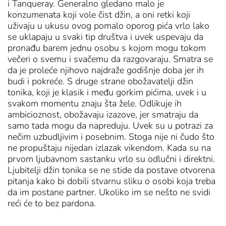
i Tanqueray. Generalno gledano malo je
konzumenata koji vole čist džin, a oni retki koji
uživaju u ukusu ovog pomalo oporog pića vrlo lako
se uklapaju u svaki tip društva i uvek uspevaju da
pronađu barem jednu osobu s kojom mogu tokom
večeri o svemu i svačemu da razgovaraju. Smatra se
da je proleće njihovo najdraže godišnje doba jer ih
budi i pokreće. S druge strane obožavatelji džin
tonika, koji je klasik i među gorkim pićima, uvek i u
svakom momentu znaju šta žele. Odlikuje ih
ambicioznost, obožavaju izazove, jer smatraju da
samo tada mogu da napreduju. Uvek su u potrazi za
nečim uzbudljivim i posebnim. Stoga nije ni čudo što
ne propuštaju nijedan izlazak vikendom. Kada su na
prvom ljubavnom sastanku vrlo su odlučni i direktni.
Ljubitelji džin tonika se ne stide da postave otvorena
pitanja kako bi dobili stvarnu sliku o osobi koja treba
da im postane partner. Ukoliko im se nešto ne svidi
reći će to bez pardona.