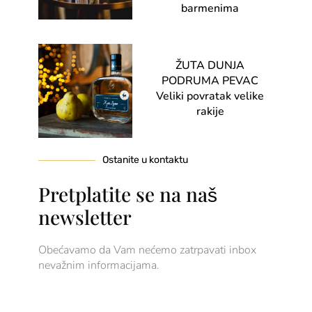
barmenima
ŽUTA DUNJA
PODRUMA PEVAC
Veliki povratak velike
rakije
Ostanite u kontaktu
Pretplatite se na naš
newsletter
Obećavamo da Vam nećemo zatrpavati inbox
nevažnim informacijama.