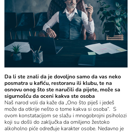
Da li ste znali da je dovoljno samo da vas neko
posmatra u kafiću, restoranu ili klubu, te na
osnovu onog što ste naručili da pijete, može sa
sigurnošću da oceni kakva ste osoba
Naš narod voli da kaže da „Ono što piješ i jedeš
može da otkrije nešto o tome kakva si osoba“. S
ovom konstatacijom se slažu i mnogobrojni psiholozi
koji su došli do zaključka da omiljeno žestoko
alkoholno piće određuje karakter osobe. Nedavno je