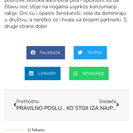
čitavu noć stoje na nogama usprkos konzumaciji
rakije. Oni su i opasni ženskaroši, vole da dominiraju
u društvu, a neretko se i hvale sa brojem partnerki. S
druge strane dobri
Facebook
Twitter
LinkedIn
WhatsApp
Prev
Next
Prethodno
Sledeće
PRAVILNO POSLUŽENJE Temperatura serviranja rakije i ispravne čaše
KO STOJI IZA NAJPOZNATIJIH DESTILERIJA – Žene vladaju tržištem konjaka
U fokusu