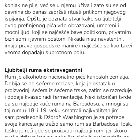
konjak ne pije, već se u njemu uživa i zato su se od
davnina do danas zadržali rituali prilikom njegovog
ispijanja. Opšte je poznata stvar kako su ljubitelji
ovog prefinjenog pića vrlo obrazovani, umereni i
moćni ljudi koji se najčešće bave politikom, privatnim
biznisom i javnim poslom. Nikada nisu navalentni,
imaju prave gospodske manire i najčešće se kao takvi
veoma dopadaju suprotnom polu.
Ljubitelji ruma ekstravagantni
Rum je alkoholno nacionalno piće karipskih zemalja.
Dobija se od šećerne melase, koja je ostatak u
proizvodnji šećera iz šećerne trske, zatim se razređuje
i dodaje kvasac radi fermentacije. Neki istoričari tvrde
da su najbolje kuće ruma na Barbadosu, a mnogi su
taj rum u 18. i 19. veku smatrali najkvalitetnijim. I
sam predsednik Džordž Washington je za potrebe
svoje kancelarije tražio samo rum sa Barbadosa. Ipak,
teško je reći gde se proizvodi najbolji rum, jer skoro