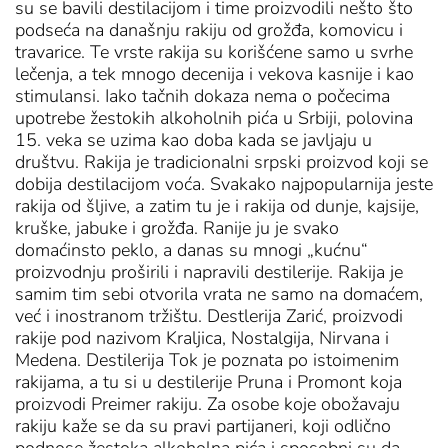
su se bavili destilacijom i time proizvodili nešto što
podseća na današnju rakiju od grožđa, komovicu i
travarice. Te vrste rakija su korišćene samo u svrhe
lečenja, a tek mnogo decenija i vekova kasnije i kao
stimulansi. Iako tačnih dokaza nema o počecima
upotrebe žestokih alkoholnih pića u Srbiji, polovina
15. veka se uzima kao doba kada se javljaju u
društvu. Rakija je tradicionalni srpski proizvod koji se
dobija destilacijom voća. Svakako najpopularnija jeste
rakija od šljive, a zatim tu je i rakija od dunje, kajsije,
kruške, jabuke i grožđa. Ranije ju je svako
domaćinsto peklo, a danas su mnogi „kućnu“
proizvodnju proširili i napravili destilerije. Rakija je
samim tim sebi otvorila vrata ne samo na domaćem,
već i inostranom tržištu. Destlerija Zarić, proizvodi
rakije pod nazivom Kraljica, Nostalgija, Nirvana i
Medena. Destilerija Tok je poznata po istoimenim
rakijama, a tu si u destilerije Pruna i Promont koja
proizvodi Preimer rakiju. Za osobe koje obožavaju
rakiju kaže se da su pravi partijaneri, koji odlično
podnose žestoka alkoholna pića i sposobni su da