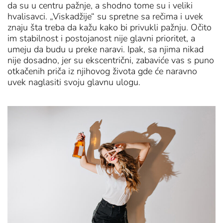
da su u centru pažnje, a shodno tome su i veliki
hvalisavci. „Viskadžije“ su spretne sa rečima i uvek
znaju šta treba da kažu kako bi privukli pažnju. Očito
im stabilnost i postojanost nije glavni prioritet, a
umeju da budu u preke naravi. Ipak, sa njima nikad
nije dosadno, jer su ekscentrični, zabaviće vas s puno
otkačenih priča iz njihovog života gde će naravno
uvek naglasiti svoju glavnu ulogu.