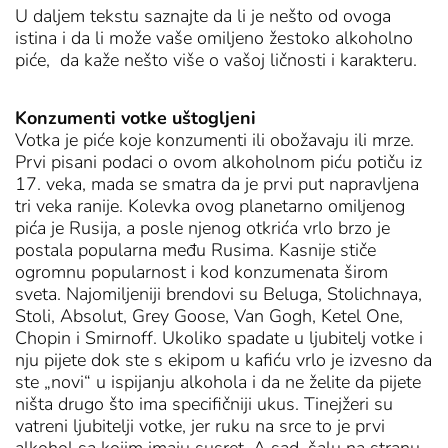
U daljem tekstu saznajte da li je nešto od ovoga
istina i da li može vaše omiljeno žestoko alkoholno
piće, da kaže nešto više o vašoj ličnosti i karakteru.
Konzumenti votke uštogljeni
Votka je piće koje konzumenti ili obožavaju ili mrze.
Prvi pisani podaci o ovom alkoholnom piću potiču iz
17. veka, mada se smatra da je prvi put napravljena
tri veka ranije. Kolevka ovog planetarno omiljenog
pića je Rusija, a posle njenog otkrića vrlo brzo je
postala popularna među Rusima. Kasnije stiče
ogromnu popularnost i kod konzumenata širom
sveta. Najomiljeniji brendovi su Beluga, Stolichnaya,
Stoli, Absolut, Grey Goose, Van Gogh, Ketel One,
Chopin i Smirnoff. Ukoliko spadate u ljubitelj votke i
nju pijete dok ste s ekipom u kafiću vrlo je izvesno da
ste „novi“ u ispijanju alkohola i da ne želite da pijete
ništa drugo što ima specifičniji ukus. Tinejžeri su
vatreni ljubitelji votke, jer ruku na srce to je prvi