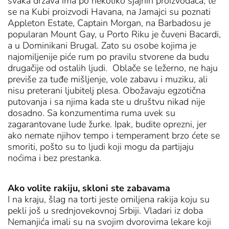
svaka država ima po nekoliko sjajnih proizvođača, te
se na Kubi proizvodi Havana, na Jamajci su poznati
Appleton Estate, Captain Morgan, na Barbadosu je
popularan Mount Gay, u Porto Riku je čuveni Bacardi,
a u Dominikani Brugal. Zato su osobe kojima je
najomiljenije piće rum po pravilu stvorene da budu
drugačije od ostalih ljudi. Oblače se ležerno, ne haju
previše za tuđe mišljenje, vole zabavu i muziku, ali
nisu preterani ljubitelj plesa. Obožavaju egzotična
putovanja i sa njima kada ste u društvu nikad nije
dosadno. Sa konzumentima ruma uvek su
zagarantovane lude žurke. Ipak, budite oprezni, jer
ako nemate njihov tempo i temperament brzo ćete se
smoriti, pošto su to ljudi koji mogu da partijaju
noćima i bez prestanka.
Ako volite rakiju, skloni ste zabavama
I na kraju, šlag na torti jeste omiljena rakija koju su
pekli još u srednjovekovnoj Srbiji. Vladari iz doba
Nemanjića imali su na svojim dvorovima lekare koji