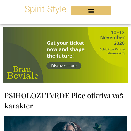
Skip
Spirit Style
to
content
PSIHOLOZI TVRDE Piće otkriva vaš
karakter