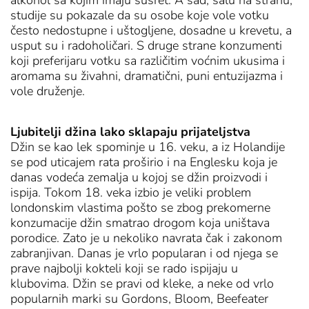
alkohol sa kojim imaju susret. A sad, šalu na stranu,
studije su pokazale da su osobe koje vole votku
često nedostupne i uštogljene, dosadne u krevetu, a
usput su i radoholičari. S druge strane konzumenti
koji preferijaru votku sa različitim voćnim ukusima i
aromama su živahni, dramatični, puni entuzijazma i
vole druženje.
Ljubitelji džina lako sklapaju prijateljstva
Džin se kao lek spominje u 16. veku, a iz Holandije
se pod uticajem rata proširio i na Englesku koja je
danas vodeća zemalja u kojoj se džin proizvodi i
ispija. Tokom 18. veka izbio je veliki problem
londonskim vlastima pošto se zbog prekomerne
konzumacije džin smatrao drogom koja uništava
porodice. Zato je u nekoliko navrata čak i zakonom
zabranjivan. Danas je vrlo popularan i od njega se
prave najbolji kokteli koji se rado ispijaju u
klubovima. Džin se pravi od kleke, a neke od vrlo
popularnih marki su Gordons, Bloom, Beefeater