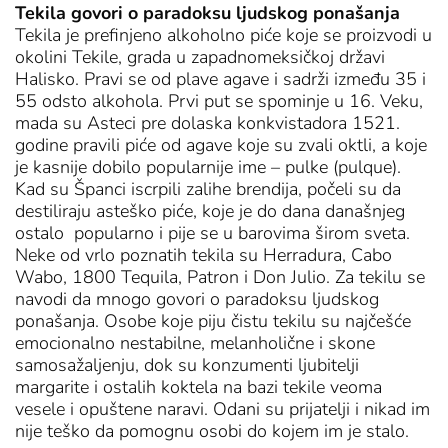
Tekila govori o paradoksu ljudskog ponašanja
Tekila je prefinjeno alkoholno piće koje se proizvodi u
okolini Tekile, grada u zapadnomeksičkoj državi
Halisko. Pravi se od plave agave i sadrži između 35 i
55 odsto alkohola. Prvi put se spominje u 16. Veku,
mada su Asteci pre dolaska konkvistadora 1521.
godine pravili piće od agave koje su zvali oktli, a koje
je kasnije dobilo popularnije ime – pulke (pulque).
Kad su Španci iscrpili zalihe brendija, počeli su da
destiliraju asteško piće, koje je do dana današnjeg
ostalo popularno i pije se u barovima širom sveta.
Neke od vrlo poznatih tekila su Herradura, Cabo
Wabo, 1800 Tequila, Patron i Don Julio. Za tekilu se
navodi da mnogo govori o paradoksu ljudskog
ponašanja. Osobe koje piju čistu tekilu su najčešće
emocionalno nestabilne, melanholične i skone
samosažaljenju, dok su konzumenti ljubitelji
margarite i ostalih koktela na bazi tekile veoma
vesele i opuštene naravi. Odani su prijatelji i nikad im
nije teško da pomognu osobi do kojem im je stalo.