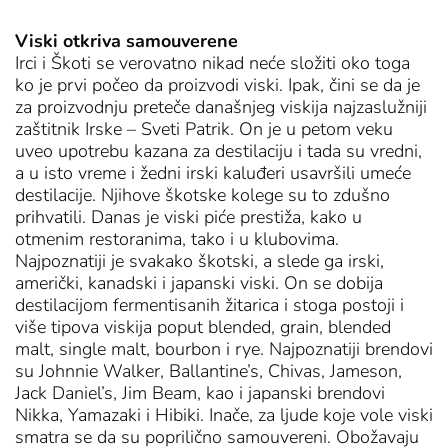
Viski otkriva samouverene
Irci i Škoti se verovatno nikad neće složiti oko toga
ko je prvi počeo da proizvodi viski. Ipak, čini se da je
za proizvodnju preteče današnjeg viskija najzaslužniji
zaštitnik Irske – Sveti Patrik. On je u petom veku
uveo upotrebu kazana za destilaciju i tada su vredni,
a u isto vreme i žedni irski kaluđeri usavršili umeće
destilacije. Njihove škotske kolege su to zdušno
prihvatili. Danas je viski piće prestiža, kako u
otmenim restoranima, tako i u klubovima.
Najpoznatiji je svakako škotski, a slede ga irski,
američki, kanadski i japanski viski. On se dobija
destilacijom fermentisanih žitarica i stoga postoji i
više tipova viskija poput blended, grain, blended
malt, single malt, bourbon i rye. Najpoznatiji brendovi
su Johnnie Walker, Ballantine’s, Chivas, Jameson,
Jack Daniel’s, Jim Beam, kao i japanski brendovi
Nikka, Yamazaki i Hibiki. Inače, za ljude koje vole viski
smatra se da su poprilično samouvereni. Obožavaju