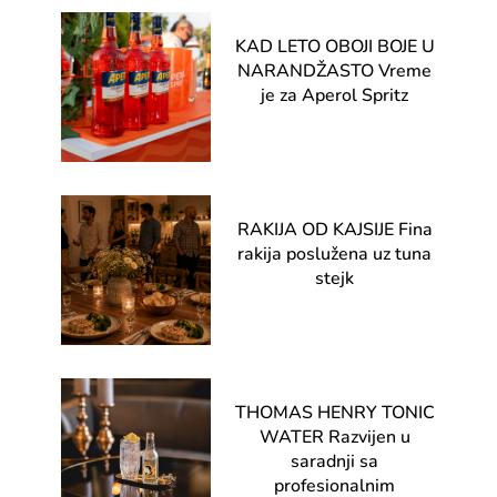
KAD LETO OBOJI BOJE U
NARANDŽASTO Vreme
je za Aperol Spritz
RAKIJA OD KAJSIJE Fina
rakija poslužena uz tuna
stejk
THOMAS HENRY TONIC
WATER Razvijen u
saradnji sa
profesionalnim