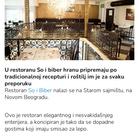
U restoranu So i biber hranu pripremaju po
tradicionalnoj recepturi i roštilj im je za svaku
preporuku
Restoran
So i Biber
nalazi se na Starom sajmištu, na
Novom Beogradu.
Ovo je restoran elegantnog i nesvakidašnjeg
enterijera, a koncipiran je tako da se dopadne
gostima koji imaju smisao za lepo.