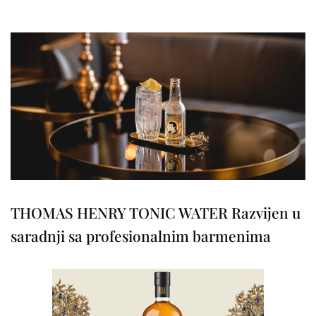
THOMAS HENRY TONIC WATER Razvijen u
saradnji sa profesionalnim barmenima