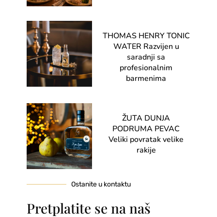
THOMAS HENRY TONIC
WATER Razvijen u
saradnji sa
profesionalnim
barmenima
ŽUTA DUNJA
PODRUMA PEVAC
Veliki povratak velike
rakije
Ostanite u kontaktu
Pretplatite se na naš