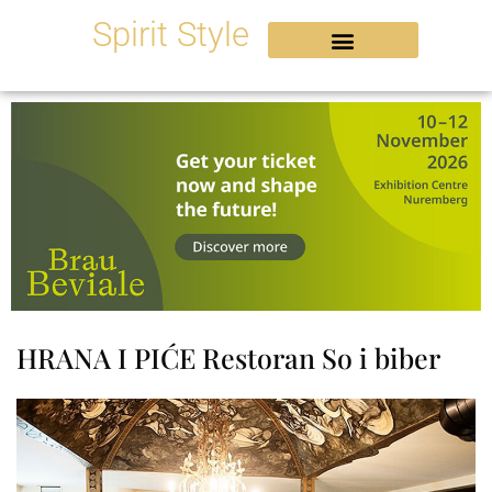
Skip
Spirit Style
to
content
HRANA I PIĆE Restoran So i biber