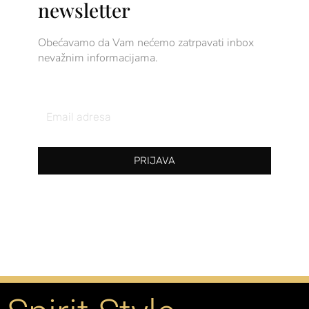
newsletter
Obećavamo da Vam nećemo zatrpavati inbox
nevažnim informacijama.
Email
Address
PRIJAVA