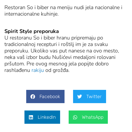
Restoran So i biber na meniju nudi jela nacionalne i
internacionalne kuhinje.
Spirit Style preporuka
U restoranu So i biber hranu pripremaju po
tradicionalnoj recepturi i roštilj im je za svaku
preporuku. Ukoliko vas put nanese na ovo mesto,
neka vaš izbor budu Nušićevi medaljoni rolovani
pršutom. Pre ovog mesnog jela popijte dobro
rashlađenu
rakiju
od grožđa.
Facebook
Twitter
LinkedIn
WhatsApp
Prev
Next